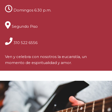
Domingos 6:30 p.m.
Segundo Piso
310 522 6556
Ven y celebra con nosotros la eucaristía, un
momento de espiritualidad y amor.