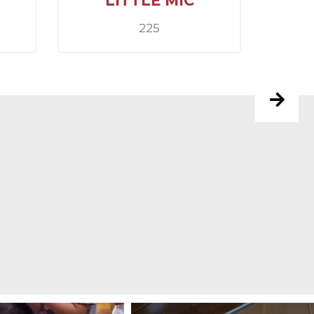
LITTLE MIC
225