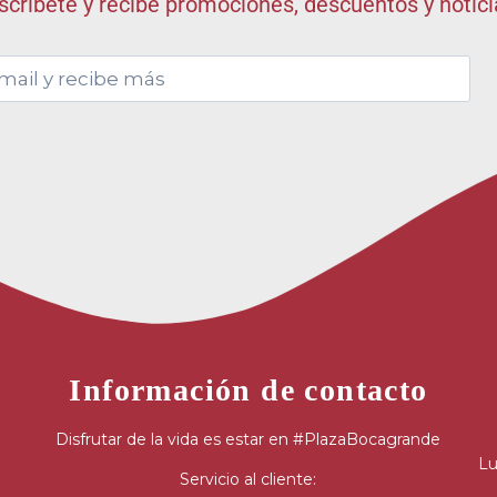
scríbete y recibe promociones, descuentos y notic
Información de contacto
Disfrutar de la vida es estar en #PlazaBocagrande
Lu
Servicio al cliente: