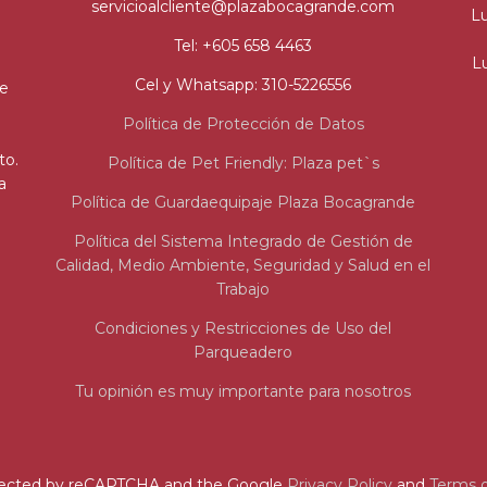
servicioalcliente@plazabocagrande.com
Lu
Tel: +605 658 4463
Lu
Cel y Whatsapp: 310-5226556
de
Política de Protección de Datos
to.
Política de Pet Friendly: Plaza pet`s
a
Política de Guardaequipaje Plaza Bocagrande
Política del Sistema Integrado de Gestión de
Calidad, Medio Ambiente, Seguridad y Salud en el
Trabajo
Condiciones y Restricciones de Uso del
Parqueadero
Tu opinión es muy importante para nosotros
rotected by reCAPTCHA and the Google
Privacy Policy
and
Terms o