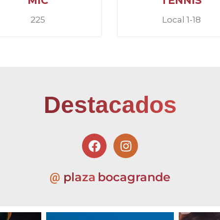
MIC
TENNIS
225
Local 1-18
Destacados
plaza
bocagrande
@