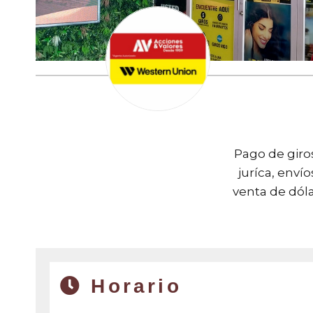
Pago de giros
juríca, env
venta de dóla
Horario