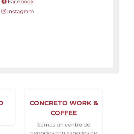
Facebook
Instagram
O
CONCRETO WORK &
P
COFFEE
Somos un centro de
negocios con espacios de