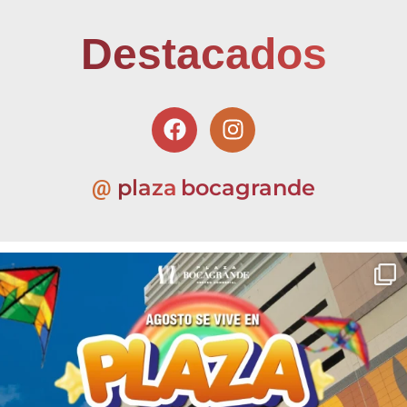
Destacados
plaza
bocagrande
@