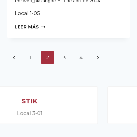
Por
web_plazabgde
11 de abril de 2024
Local 1-05
LEER MÁS
1
2
3
4
MALIBÚ
Local 3-01